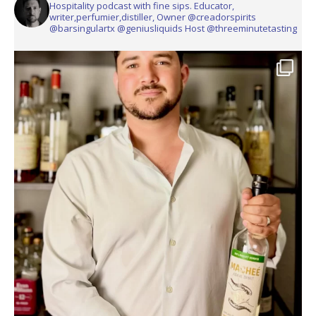
Hospitality podcast with fine sips. Educator,
writer,perfumier,distiller, Owner @creadorspirits
@barsingulartx @geniusliquids Host @threeminutetasting